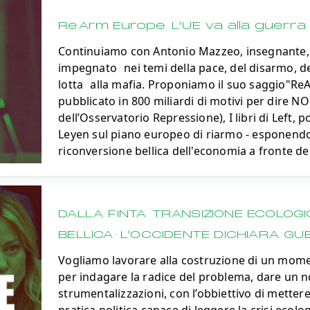
ReArm Europe. L’UE va alla guerra
Continuiamo con Antonio Mazzeo, insegnante, 
impegnato nei temi della pace, del disarmo, del
lotta alla mafia. Proponiamo il suo saggio"ReA
pubblicato in 800 miliardi di motivi per dire NO
dell’Osservatorio Repressione), I libri di Left,
Leyen sul piano europeo di riarmo - esponendo 
riconversione bellica dell'economia a fronte dell
DALLA FINTA TRANSIZIONE ECOLOG
BELLICA: L’OCCIDENTE DICHIARA GU
Vogliamo lavorare alla costruzione di un momen
per indagare la radice del problema, dare un no
strumentalizzazioni, con l’obbiettivo di mette