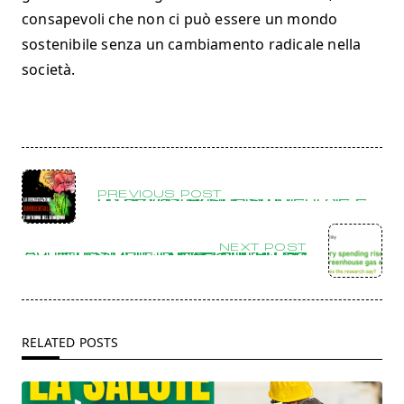
consapevoli che non ci può essere un mondo
sostenibile senza un cambiamento radicale nella
società.
PREVIOUS POST
La devastazione ambientale è un’arma del sionismo
NEXT POST
Aumento delle spese militari ed emissioni climalteranti: cosa dice la ricerca?
RELATED POSTS