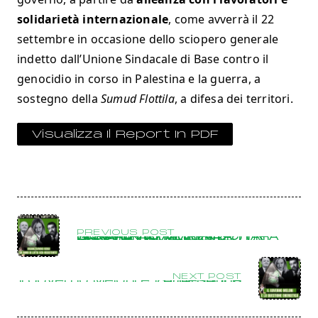
solidarietà internazionale
, come avverrà il 22
settembre in occasione dello sciopero generale
indetto dall’Unione Sindacale di Base contro il
genocidio in corso in Palestina e la guerra, a
sostegno della
Sumud Flottila
, a difesa dei territori.
Visualizza Il Report In PDF
PREVIOUS POST
IL GOVERNO MELONI DICHIARA GUERRA ALL’AMBIENTE: ORGANIZZIAMOCI VERSO UN ANNO DI LOTTA ECO-RESISTENTE!
NEXT POST
Il governo Meloni e la questione energetica