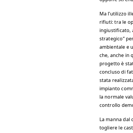
Ma l’utilizzo i
rifiuti: tra le 
ingiustificato,
strategico” per
ambientale e u
che, anche in q
progetto è stat
concluso di fa
stata realizzat
impianto comm
la normale val
controllo democ
La manna dal c
togliere le ca