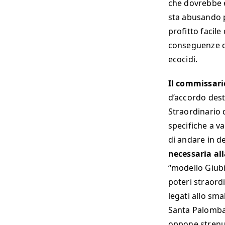
che dovrebbe e
sta abusando p
profitto facile
conseguenze de
ecocidi.
Il commissari
d’accordo dest
Straordinario 
specifiche a va
di andare in d
necessaria all
“modello Giubil
poteri straordi
legati allo sma
Santa Palomba,
oppone stren