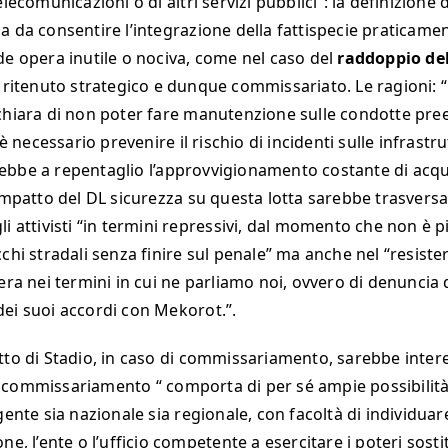
elecomunicazioni o di altri servizi pubblici”: la definizione d
a da consentire l’integrazione della fattispecie praticame
de opera inutile o nociva, come nel caso del
raddoppio de
, ritenuto strategico e dunque commissariato. Le ragioni: “
chiara di non poter fare manutenzione sulle condotte prees
ecessario prevenire il rischio di incidenti sulle infrastru
bbe a repentaglio l’approvvigionamento costante di acqu
’impatto del DL sicurezza su questa lotta sarebbe trasversa
i attivisti “in termini repressivi, dal momento che non è p
chi stradali senza finire sul penale” ma anche nel “resiste
era nei termini in cui ne parliamo noi, ovvero di denuncia 
ei suoi accordi con Mekorot.”.
tto di Stadio, in caso di commissariamento, sarebbe intere
commissariamento “ comporta di per sé ampie possibilità 
gente sia nazionale sia regionale, con facoltà di individuar
ne, l’ente o l’ufficio competente a esercitare i poteri sostit