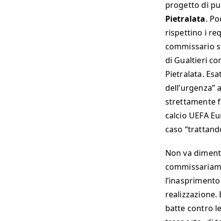
progetto di pu
Pietralata
. Po
rispettino i re
commissario st
di Gualtieri c
Pietralata. Es
dell’urgenza” 
strettamente f
calcio UEFA Eu
caso “trattand
Non va dimentic
commissariamen
l’inasprimento 
realizzazione.
batte contro le