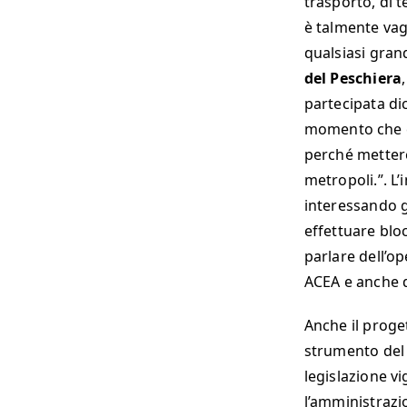
trasporto, di t
è talmente vag
qualsiasi gran
del Peschiera
partecipata di
momento che è n
perché mettere
metropoli.”. L
interessando gl
effettuare bloc
parlare dell’op
ACEA e anche d
Anche il proge
strumento del 
legislazione vi
l’amministrazio