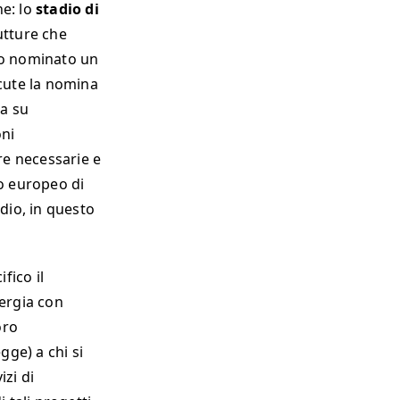
ne: lo
stadio di
rutture che
ato nominato un
scute la nomina
ma su
oni
re necessarie e
to europeo di
dio, in questo
fico il
nergia con
oro
gge) a chi si
izi di