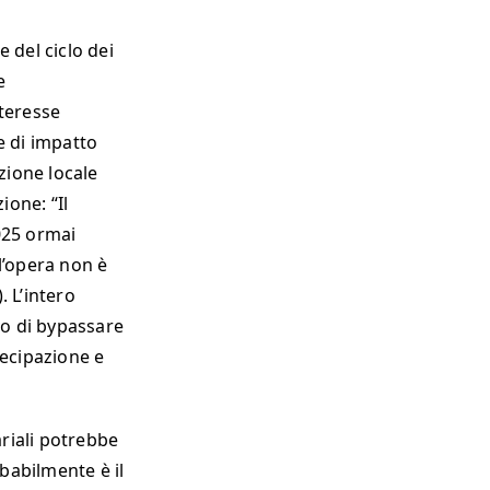
e del ciclo dei
e
nteresse
ne di impatto
zione locale
ione: “Il
2025 ormai
l’opera non è
. L’intero
o di bypassare
tecipazione e
ariali potrebbe
babilmente è il