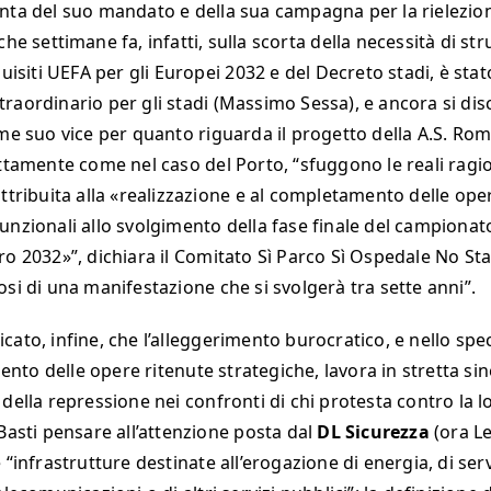
nta del suo mandato e della sua campagna per la rielezio
che settimane fa, infatti, sulla scorta della necessità di st
quisiti UEFA per gli Europei 2032 e del Decreto stadi, è st
raordinario per gli stadi (Massimo Sessa), e ancora si di
ome suo vice per quanto riguarda il progetto della A.S. Ro
attamente come nel caso del Porto, “sfuggono le reali ragi
attribuita alla «realizzazione e al completamento delle ope
unzionali allo svolgimento della fase finale del campiona
ro 2032»”, dichiara il Comitato Sì Parco Sì Ospedale No Sta
osi di una manifestazione che si svolgerà tra sette anni”.
ato, infine, che l’alleggerimento burocratico, e nello speci
to delle opere ritenute strategiche, lavora in stretta si
della repressione nei confronti di chi protesta contro la l
 Basti pensare all’attenzione posta dal
DL Sicurezza
(ora Le
 “infrastrutture destinate all’erogazione di energia, di serv