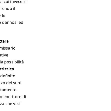
i cui invece si
rendo il
 le
re dannosi ed
ttere
missario
ative
a possibilità
tistica
 definito
zzo dei suoi
ettamente
inceneritore di
a che vi si