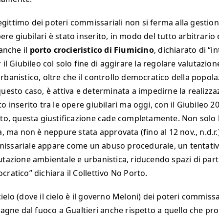
llegittimo dei poteri commissariali non si ferma alla gestion
opere giubilari è stato inserito, in modo del tutto arbitrario 
 anche il
porto crocieristico di Fiumicino
, dichiarato di “i
 il Giubileo col solo fine di aggirare la regolare valutazio
rbanistico, oltre che il controllo democratico della popola
uesto caso, è attiva e determinata a impedirne la realizzaz
o inserito tra le opere giubilari ma oggi, con il Giubileo 
tto, questa giustificazione cade completamente. Non solo 
a, ma non è neppure stata approvata (fino al 12 nov., n.d.r.)
issariale appare come un abuso procedurale, un tentativ
utazione ambientale e urbanistica, riducendo spazi di par
ratico” dichiara il Collettivo No Porto.
ielo (dove il cielo è il governo Meloni) dei poteri commiss
stagne dal fuoco a Gualtieri anche rispetto a quello che pro