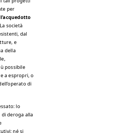
i tali progetti
nte per
ll’acquedotto
La società
istenti, dal
tture, e
a della
le,
iù possibile
re a espropri, o
dell’operato di
ssato: lo
di deroga alla
e
utivi; né si