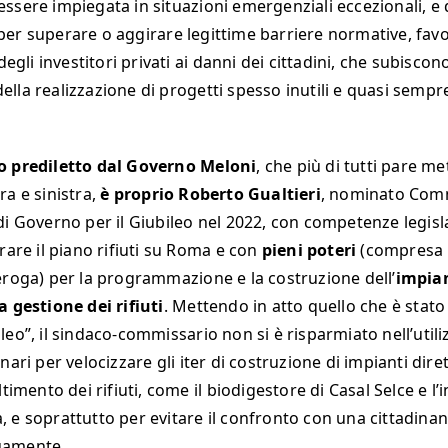
ssere impiegata in situazioni emergenziali eccezionali, e d
er superare o aggirare legittime barriere normative, favo
 degli investitori privati ai danni dei cittadini, che subiscono
lla realizzazione di progetti spesso inutili e quasi semp
o prediletto dal Governo Meloni
, che più di tutti pare me
ra e sinistra,
è proprio Roberto Gualtieri
, nominato Com
di Governo per il Giubileo nel 2022, con competenze legisl
rare il piano rifiuti su Roma e con
pieni poteri
(compresa l
eroga) per la programmazione e la costruzione dell’
impian
a gestione dei rifiuti
. Mettendo in atto quello che è stato
eo”, il sindaco-commissario non si è risparmiato nell’utili
nari per velocizzare gli iter di costruzione di impianti dir
ltimento dei rifiuti, come il biodigestore di Casal Selce e l’
 e soprattutto per evitare il confronto con una cittadinanz
uamente.