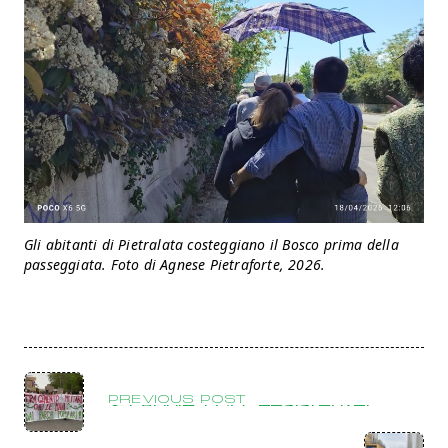
Gli abitanti di Pietralata costeggiano il Bosco prima della
passeggiata. Foto di Agnese Pietraforte, 2026.
PREVIOUS POST
25 Aprile: ECO-Resistenze!