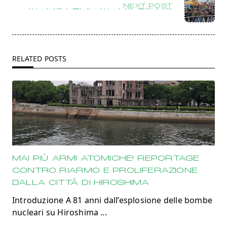
NEXT POST
STESSA CRISI, STESSA RABBIA
RELATED POSTS
MAI PIÙ ARMI ATOMICHE! REPORTAGE
CONTRO RIARMO E PROLIFERAZIONE
DALLA CITTÀ DI HIROSHIMA
Introduzione A 81 anni dall’esplosione delle bombe
nucleari su Hiroshima
...