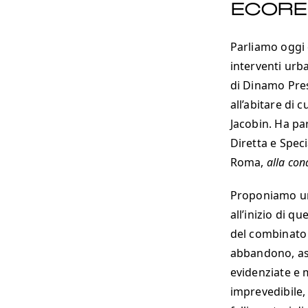
ECORE
Parliamo oggi 
interventi urba
di Dinamo Press
all’abitare di 
Jacobin. Ha par
Diretta e Spec
Roma,
alla con
Proponiamo un 
all’inizio di 
del combinato d
abbandono, ass
evidenziate e 
imprevedibile