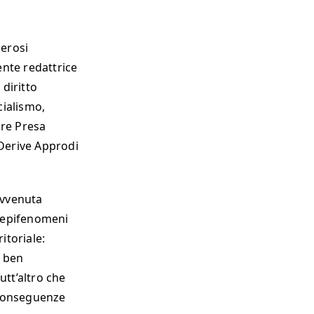
merosi
ente redattrice
 diritto
ocialismo,
are Presa
 Derive Approdi
avvenuta
i epifenomeni
ritoriale:
o ben
utt’altro che
 conseguenze