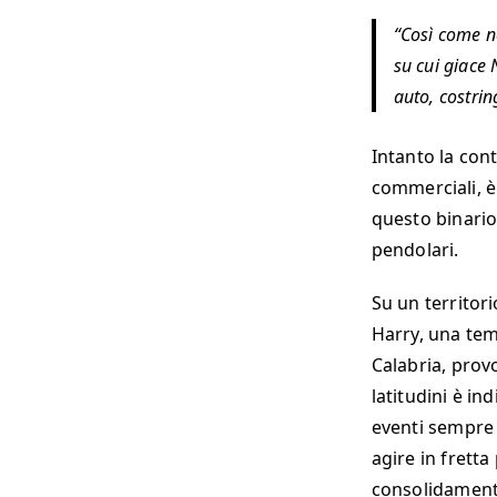
Così come no
su cui giace 
auto, costri
Intanto la cont
commerciali, è 
questo binario
pendolari.
Su un territori
Harry, una tem
Calabria, prov
latitudini è in
eventi sempre 
agire in fretta
consolidamento