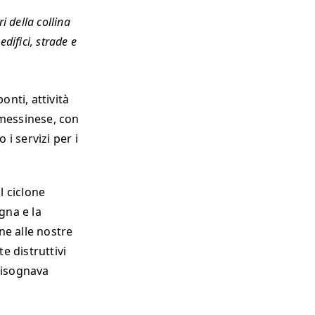
i della collina
difici, strade e
onti, attività
d messinese, con
i servizi per i
l ciclone
gna e la
ne alle nostre
e distruttivi
bisognava