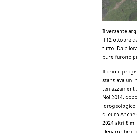
Il versante arg
il 12 ottobre d
tutto. Da allo
pure furono pr
Il primo proge
stanziava un i
terrazzamenti,
Nel 2014, dopo
idrogeologico m
di euro Anche q
2024 altri 8 m
Denaro che rim