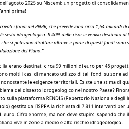
a dell’agosto 2025 su Niscemi: un progetto di consolidamen
’anni prima!
rrivati i fondi del PNRR, che prevedevano circa 1,64 miliardi di 
dissesto idrogeologico. Il 40% delle risorse veniva destinato al
 che si potevano dirottare altrove e parte di questi fondi sono st
dulazione del Piano.
cilia erano destinati circa 99 milioni di euro per 46 progetti
no molti i casi di mancato utilizzo di tali fondi su zone ad 
nonostante le esigenze territoriali. Esiste una stima di q
oblema del dissesto idrogeologico nel nostro Paese? Finora g
to sulla piattaforma RENDIS (Repertorio Nazionale degli i
uolo) gestita dall’ISPRA la richiesta di 7.811 interventi per 
 di euro. Cifra enorme, ma non deve stupirci sapendo che i
aliana vive in zone a medio e alto rischio idrogeologico.