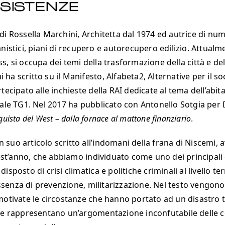
SISTENZE
di Rossella Marchini, Architetta dal 1974 ed autrice di nu
nistici, piani di recupero e autorecupero edilizio. Attualm
, si occupa dei temi della trasformazione della città e del
cui ha scritto su il Manifesto, Alfabeta2, Alternative per il s
tecipato alle inchieste della RAI dedicate al tema dell’abit
iale TG1. Nel 2017 ha pubblicato con Antonello Sotgia per
quista del West – dalla fornace al mattone finanziario
.
suo articolo scritto all’indomani della frana di Niscemi, 
quest’anno, che abbiamo individuato come uno dei principal
isposto di crisi climatica e politiche criminali al livello ter
enza di prevenzione, militarizzazione. Nel testo vengon
motivate le circostanze che hanno portato ad un disastro t
, e rappresentano un’argomentazione inconfutabile delle