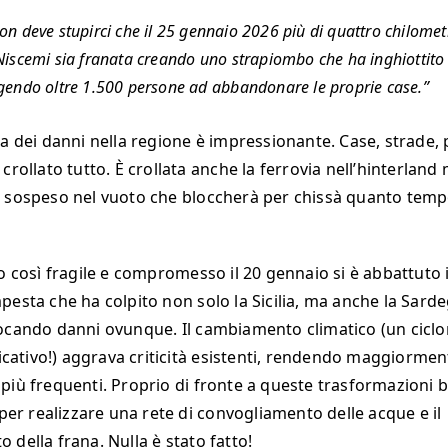
n deve stupirci che il 25 gennaio 2026 più di quattro chilometr
Niscemi sia franata creando uno strapiombo che ha inghiottito e
ngendo oltre 1.500 persone ad abbandonare le proprie case.
a dei danni nella regione è impressionante. Case, strade, p
crollato tutto. È crollata anche la ferrovia nell’hinterlan
 sospeso nel vuoto che bloccherà per chissà quanto tempo 
o così fragile e compromesso il 20 gennaio si è abbattuto i
pesta che ha colpito non solo la Sicilia, ma anche la Sarde
ocando danni ovunque. Il cambiamento climatico (un ciclo
dicativo!) aggrava criticità esistenti, rendendo maggiorment
più frequenti. Proprio di fronte a queste trasformazioni 
 per realizzare una rete di convogliamento delle acque e il
 della frana. Nulla è stato fatto!