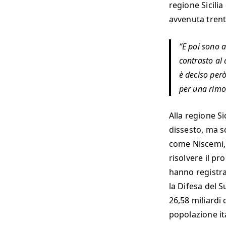
regione Sicili
avvenuta trent
E poi sono a
contrasto al 
è deciso però
per una rimo
Alla regione Si
dissesto, ma so
come Niscemi, 
risolvere il pr
hanno registra
la Difesa del S
26,58 miliardi
popolazione it