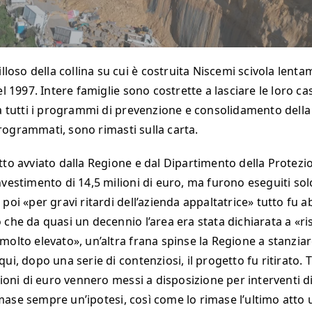
illoso della collina su cui è costruita Niscemi scivola lenta
el 1997. Intere famiglie sono costrette a lasciare le loro c
ra tutti i programmi di prevenzione e consolidamento della
ogrammati, sono rimasti sulla carta.
tto avviato dalla Regione e dal Dipartimento della Protezio
nvestimento di 14,5 milioni di euro, ma furono eseguiti sol
 poi «per gravi ritardi dell’azienda appaltatrice» tutto fu
 che da quasi un decennio l’area era stata dichiarata a «ri
olto elevato», un’altra frana spinse la Regione a stanziare
ui, dopo una serie di contenziosi, il progetto fu ritirato. Tr
ilioni di euro vennero messi a disposizione per interventi d
ase sempre un’ipotesi, così come lo rimase l’ultimo atto uf