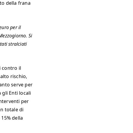
to della frana
euro per il
 Mezzogiorno. Si
ati stralciati
 contro il
alto rischio,
uanto serve per
li Enti locali
nterventi per
un totale di
l 15% della