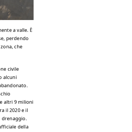
mente a valle. È
ase, perdendo
 zona, che
ne civile
o alcuni
 abbandonato.
schio
 altri 9 milioni
a il 2020 e il
i drenaggio.
ficiale della