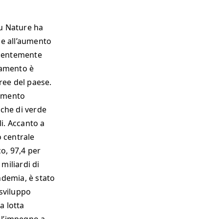
su Nature ha
ie all’aumento
valentemente
biamento è
ree del paese.
namento
cche di verde
i. Accanto a
 centrale
o, 97,4 per
miliardi di
ndemia, è stato
sviluppo
a lotta