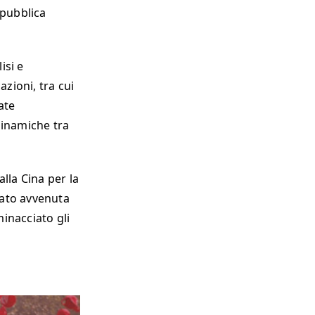
epubblica
isi e
zioni, tra cui
ate
 dinamiche tra
lla Cina per la
cato avvenuta
inacciato gli