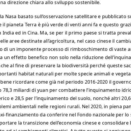
na direzione chiara allo sviluppo sostenibile.
la Nasa basato sull’osservazione satellitare e pubblicato 
 il pianeta Terra è più verde di venti anni fa e questo graz
n India ed in Cina. Ma, se per il primo paese si tratta pre
elle aree destinate all’agricoltura, nel caso cinese il cam
tto di un imponente processo di rimboschimento di vaste a
a un effetto benefico non solo nella riduzione dell’inqui
nche al fine di preservare la biodiversità perché queste sa
ortanti habitat naturali per molte specie animali e vegetal
 bene ricordare come già nel periodo 2016-2020 il governo
o 78,3 miliardi di yuan per combattere l’inquinamento idric
ico e 28,5 per l’inquinamento del suolo, nonché altri 20,6 
blemi ambientali nelle regioni rurali. Nel 2020, in piena pa
i-finanziamento da conferire nel Fondo nazionale per lo 
portare la transizione dell’economia cinese e consolidare l