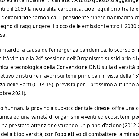
to ed ai cambiamenti climatici. A tutto questo si aggiunge
ro il 2060 la neutralità carbonica, cioè l’equilibrio tra le 
dell’anidride carbonica. Il presidente cinese ha ribadito c
gno di raggiungere il picco delle emissioni entro il 2030 p
esa.
 ritardo, a causa dell’emergenza pandemica, lo scorso 3 
lità virtuale la 24° sessione dell’Organismo sussidiario d
cnica e tecnologica della Convenzione ONU sulla diversità b
ttivo di istruire i lavori sui temi principali in vista della 1
za delle Parti (COP-15), prevista per il prossimo autunno 
tobre 2021).
llo Yunnan, la provincia sud-occidentale cinese, offre una 
nica ed una varietà di organismi viventi ed ecosistemi pecul
 ha prestato attenzione varando un piano d’azione (2012-2
della biodiversità, con l’obbiettivo di combattere la minac