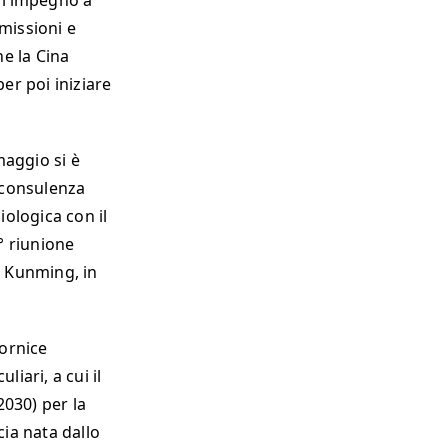
 l’impegno a
emissioni e
he la Cina
er poi iniziare
maggio si è
i consulenza
iologica con il
5° riunione
a Kunming, in
cornice
iari, a cui il
030) per la
cia nata dallo