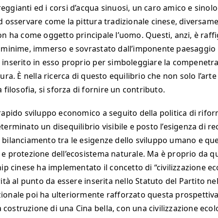
ggianti ed i corsi d’acqua sinuosi, un caro amico e sinol
d osservare come la pittura tradizionale cinese, diversam
on ha come oggetto principale l’uomo. Questi, anzi, è raff
 minime, immerso e sovrastato dall’imponente paesaggio 
inserito in esso proprio per simboleggiare la compenetra
ura. È nella ricerca di questo equilibrio che non solo l’arte
 filosofia, si sforza di fornire un contributo.
rapido sviluppo economico a seguito della politica di rifo
terminato un disequilibrio visibile e posto l’esigenza di r
bilanciamento tra le esigenze dello sviluppo umano e quel
e protezione dell’ecosistema naturale. Ma è proprio da q
ip cinese ha implementato il concetto di “civilizzazione ec
ità al punto da essere inserita nello Statuto del Partito nel
onale poi ha ulteriormente rafforzato questa prospettiv
la costruzione di una Cina bella, con una civilizzazione eco