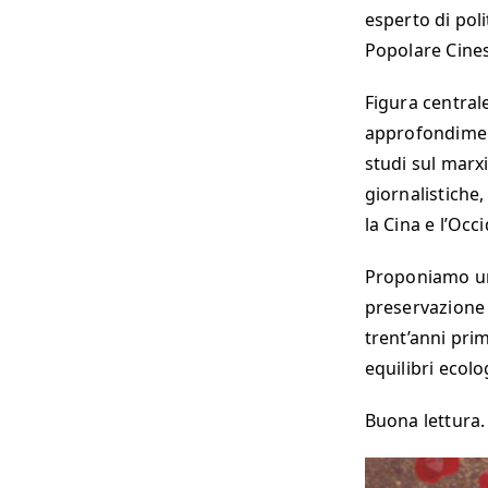
esperto di poli
Popolare Cine
Figura centrale
approfondiment
studi sul marx
giornalistiche,
la Cina e l’Occ
Proponiamo un 
preservazione 
trent’anni pri
equilibri ecolog
Buona lettura.