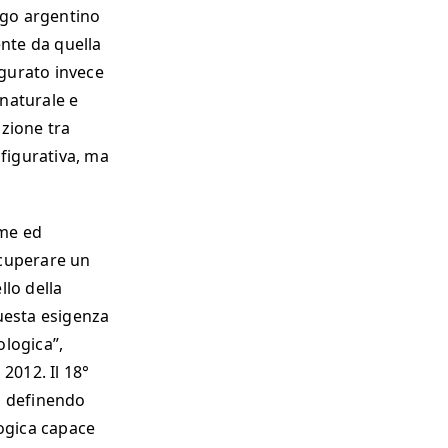
ogo argentino
ente da quella
igurato invece
naturale e
zione tra
 figurativa, ma
rme ed
ecuperare un
lo della
uesta esigenza
ologica”,
 2012. Il 18°
a definendo
logica capace