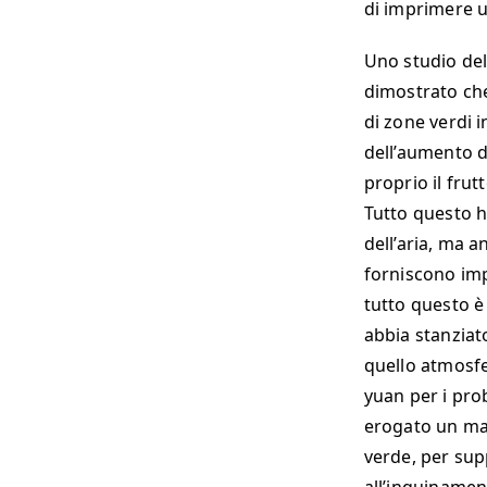
di imprimere u
Uno studio del
dimostrato che
di zone verdi i
dell’aumento d
proprio il fru
Tutto questo h
dell’aria, ma a
forniscono imp
tutto questo è
abbia stanziat
quello atmosfer
yuan per i pro
erogato un max
verde, per sup