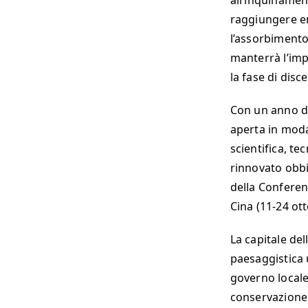
all’inquinamen
raggiungere ent
l’assorbimento 
manterrà l’impe
la fase di disc
Con un anno di
aperta in moda
scientifica, te
rinnovato obbie
della Conferen
Cina (11-24 ot
La capitale de
paesaggistica u
governo locale
conservazione 